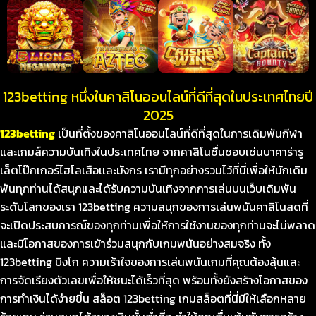
123betting หนึ่งในคาสิโนออนไลน์ที่ดีที่สุดในประเทศไทยปี
2025
123betting
เป็นที่ตั้งของคาสิโนออนไลน์ที่ดีที่สุดในการเดิมพันกีฬา
และเกมส์ความบันเทิงในประเทศไทย จากคาสิโนชื่นชอบเช่นบาคาร่ารู
เล็ตโป๊กเกอร์ไฮโลเสือเเละมังกร เรามีทุกอย่างรวมไว้ที่นี่เพื่อให้นักเดิม
พันทุกท่านได้สนุกและได้รับความบันเทิงจากการเล่นบนเว็บเดิมพัน
ระดับโลกของเรา 123betting ความสนุกของการเล่นพนันคาสิโนสดที่
จะเปิดประสบการณ์ของทุกท่านเพื่อให้การใช้งานของทุกท่านจะไม่พลาด
และมีโอกาสของการเข้าร่วมสนุกกับเกมพนันอย่างสมจริง ทั้ง
123betting บิงโก ความเร้าใจของการเล่นพนันเกมที่คุณต้องลุ้นและ
การจัดเรียงตัวเลขเพื่อให้ชนะได้เร็วที่สุด พร้อมทั้งยังสร้างโอกาสของ
การทำเงินได้ง่ายขึ้น สล็อต 123betting เกมสล็อตที่นี่มีให้เลือกหลาย