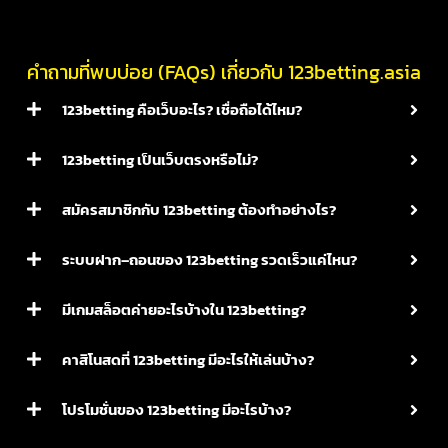
คำถามที่พบบ่อย (FAQs) เกี่ยวกับ 123betting.asia
123betting คือเว็บอะไร? เชื่อถือได้ไหม?
123betting เป็นเว็บตรงหรือไม่?
สมัครสมาชิกกับ 123betting ต้องทำอย่างไร?
ระบบฝาก–ถอนของ 123betting รวดเร็วแค่ไหน?
มีเกมสล็อตค่ายอะไรบ้างใน 123betting?
คาสิโนสดที่ 123betting มีอะไรให้เล่นบ้าง?
โปรโมชั่นของ 123betting มีอะไรบ้าง?