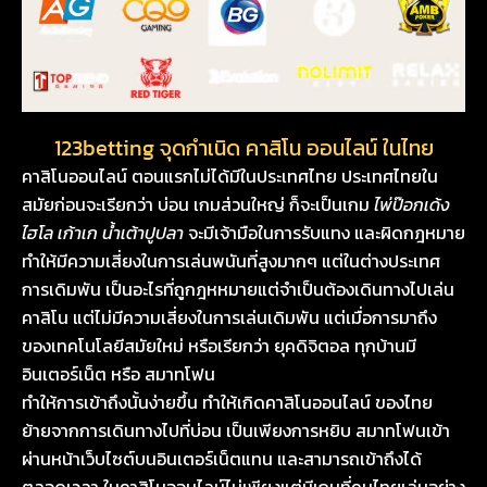
123betting จุดกำเนิด คาสิโน ออนไลน์ ในไทย
คาสิโนออนไลน์ ตอนแรกไม่ได้มีในประเทศไทย ประเทศไทยใน
สมัยก่อนจะเรียกว่า บ่อน เกมส่วนใหญ่ ก็จะเป็นเกม
ไพ่ป๊อกเด้ง
ไฮโล เก้าเก น้ำเต้าปูปลา
จะมีเจ้ามือในการรับแทง และผิดกฎหมาย
ทำให้มีความเสี่ยงในการเล่นพนันที่สูงมากๆ แต่ในต่างประเทศ
การเดิมพัน เป็นอะไรที่ถูกฎหหมายแต่จำเป็นต้องเดินทางไปเล่น
คาสิโน แต่ไม่มีความเสี่ยงในการเล่นเดิมพัน แต่เมื่อการมาถึง
ของเทคโนโลยีสมัยใหม่ หรือเรียกว่า ยุคดิจิตอล ทุกบ้านมี
อินเตอร์เน็ต หรือ สมาทโฟน
ทำให้การเข้าถึงนั้นง่ายขึ้น ทำให้เกิดคาสิโนออนไลน์ ของไทย
ย้ายจากการเดินทางไปที่บ่อน เป็นเพียงการหยิบ สมาทโฟนเข้า
ผ่านหน้าเว็บไซต์บนอินเตอร์เน็ตแทน และสามารถเข้าถึงได้