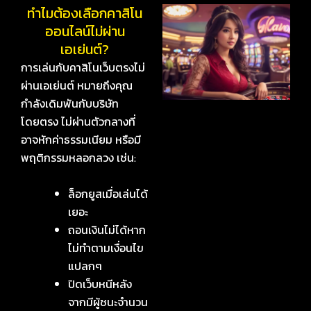
ทำไมต้องเลือกคาสิโน
ออนไลน์ไม่ผ่าน
เอเย่นต์?
การเล่นกับคาสิโนเว็บตรงไม่
ผ่านเอเย่นต์ หมายถึงคุณ
กำลังเดิมพันกับบริษัท
โดยตรง ไม่ผ่านตัวกลางที่
อาจหักค่าธรรมเนียม หรือมี
พฤติกรรมหลอกลวง เช่น:
ล็อกยูสเมื่อเล่นได้
เยอะ
ถอนเงินไม่ได้หาก
ไม่ทำตามเงื่อนไข
แปลกๆ
ปิดเว็บหนีหลัง
จากมีผู้ชนะจำนวน