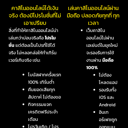
คาสิโนออนไลน์ได้เงิน
เล่นคาสิโนออนไลน์ผ่าน
จริง ต้องมีโปรโมชั่นที่ไม่
มือถือ ปลอดภัยทุกที่ ทุก
เอาเปรียบ
เวลา
สิ่งที่ทำให้คาสิโนออนไลน์น่า
เว็บคาสิโน
เล่นกว่าบ่อนจริงคือ
โปรโม
ออนไลน์ไม่ผ่าน
ชั่น
แต่ต้องเป็นโปรที่ใช้ได้
เอเย่นต์ในยุคใหม่
จริง ไม่หลอกล่อให้ทำเทิร์น
จะรองรับการใช้
เวอร์เกินจริง เช่น:
งานผ่าน
มือถือ
100%
โบนัสฝากครั้งแรก
ไม่ต้อง
100% เทิร์นต่ำ
โหลดแอป
คืนยอดเสียทุก
รองรับทั้ง
สัปดาห์ ไม่ต้องขอ
iOS และ
กิจกรรมแจก
Android
เครดิตฟรีประจำ
อินเท
เดือน
อร์เฟซถูก
โปรวันเกิด / โปร
ออกแบบ